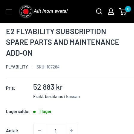
Skip
0
to
content
E2 FLYABILITY SUBSCRIPTION
SPARE PARTS AND MAINTENANCE
ADD-ON
FLYABILITY
SKU:
107284
Reapris
52 883 kr
Pris:
Frakt beräknas
i kassan
Lagersaldo:
I lager
Antal: