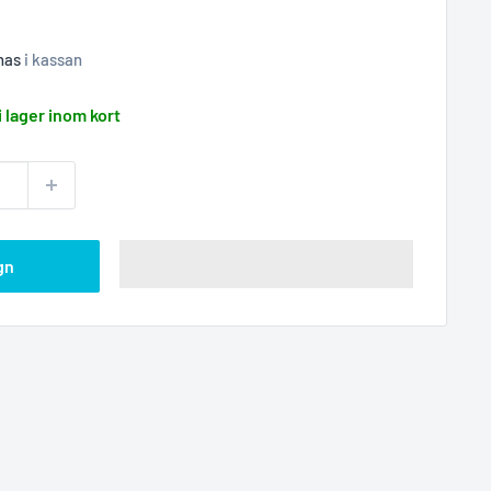
nas
i kassan
i lager inom kort
gn