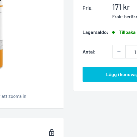
Reapris
171 kr
Pris:
Frakt beräk
Lagersaldo:
Tillbaka 
Antal:
Lägg i kundva
r att zooma in