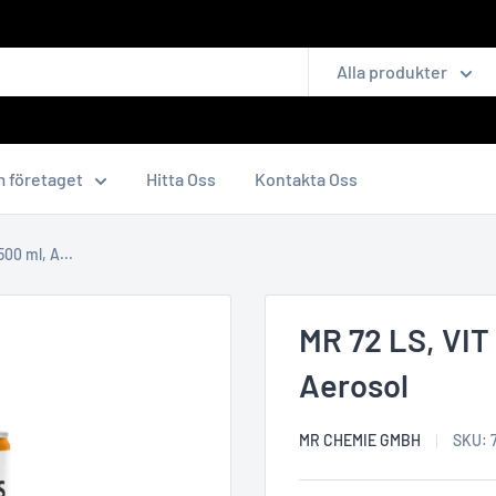
Alla produkter
 företaget
Hitta Oss
Kontakta Oss
0 ml, A...
MR 72 LS, VI
Aerosol
MR CHEMIE GMBH
SKU: