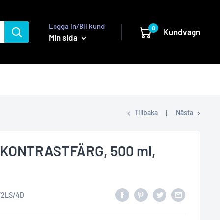
Logga in/Bli kund
0
Kundvagn
Min sida
Tillbaka
Nästa
T KONTRASTFÄRG, 500 ml,
72LS/4D