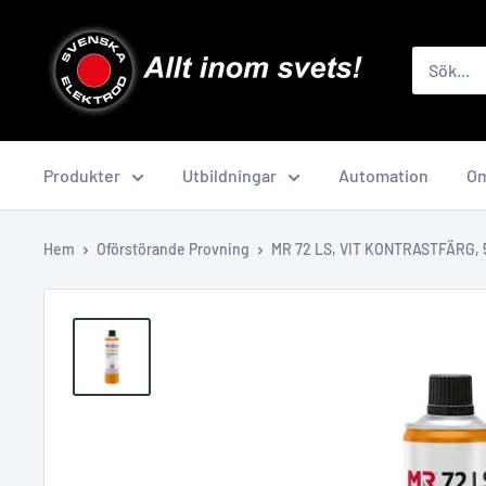
Skip
to
content
Produkter
Utbildningar
Automation
Om
Hem
Oförstörande Provning
MR 72 LS, VIT KONTRASTFÄRG, 50