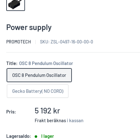
Power supply
PROMOTECH
SKU:
ZSL-0497-16-00-00-0
Title:
OSC 8 Pendulum Oscillator
OSC 8 Pendulum Oscillator
Gecko Battery( NO CORD)
Reapris
5 192 kr
Pris:
Frakt beräknas
i kassan
Lagersaldo:
I lager