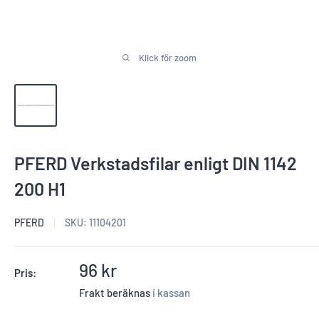
Klick för zoom
PFERD Verkstadsfilar enligt DIN 1142
200 H1
PFERD
SKU:
11104201
Reapris
96 kr
Pris:
Frakt beräknas
i kassan