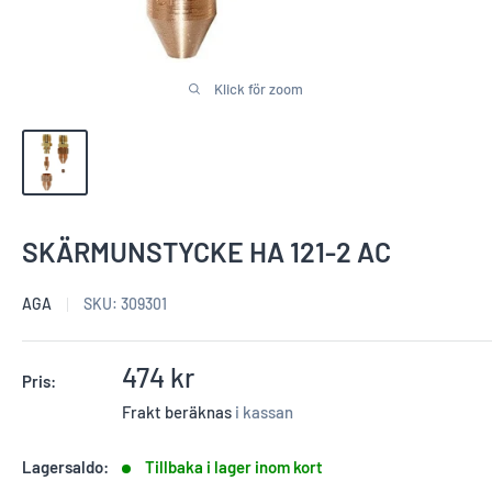
Klick för zoom
SKÄRMUNSTYCKE HA 121-2 AC
AGA
SKU:
309301
Reapris
474 kr
Pris:
Frakt beräknas
i kassan
Lagersaldo:
Tillbaka i lager inom kort