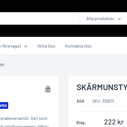
Alla produkter
 företaget
Hitta Oss
Kontakta Oss
MM
SKÄRMUNSTY
AGA
SKU:
335873
betalleverantör. Det som
Reapris
222 kr
Pris:
ch telefonnummer. Väljer