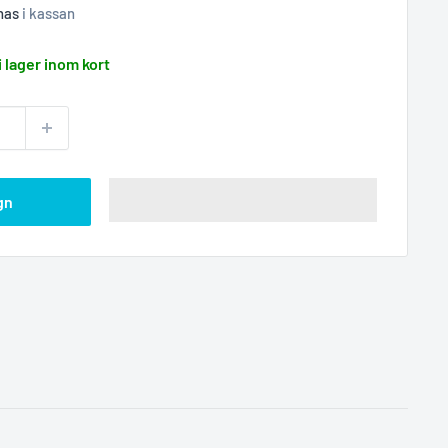
nas
i kassan
i lager inom kort
gn