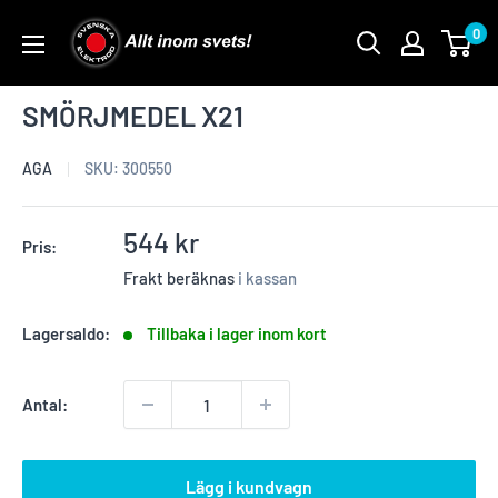
Skip
0
to
content
SMÖRJMEDEL X21
AGA
SKU:
300550
Reapris
544 kr
Pris:
Frakt beräknas
i kassan
Lagersaldo:
Tillbaka i lager inom kort
Antal:
Lägg i kundvagn